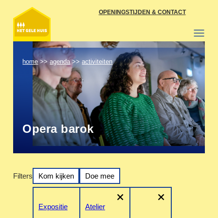
Ga
OPENINGSTIJDEN & CONTACT
naar
de
inhoud
home
>>
agenda
>>
activiteiten
Opera barok
Filters
Kom kijken
Doe mee
+
+
Expositie
Atelier