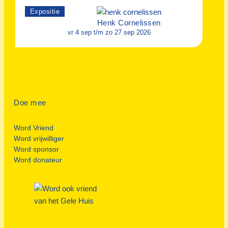
Expositie
Henk Cornelissen
vr 4 sep
t/m zo 27 sep 2026
Doe mee
Word Vriend
Word vrijwilliger
Word sponsor
Word donateur