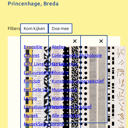
Princenhage, Breda
Filters
Kom kijken
Doe mee
+
+
Expositie
Atelier
Cabaret
Collegereeks Mythologie
Café Livre in Het Gele Huis
Cursus
Cultuurpodium
Filosofie
Filmclub
Kunstenaar in perspectief
Het Gele Uur
Museumclub
Lezing
Wandeling
Literatuur & Muziek
Workshop | Creatief
Muziek
Alle rubrieken
MuziekSalon Spronk