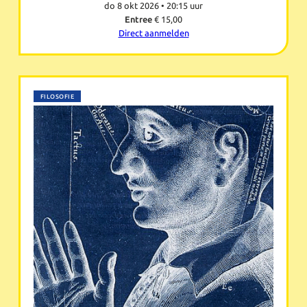
do 8 okt 2026 •
20:15 uur
Entree
€ 15,00
Direct aanmelden
FILOSOFIE