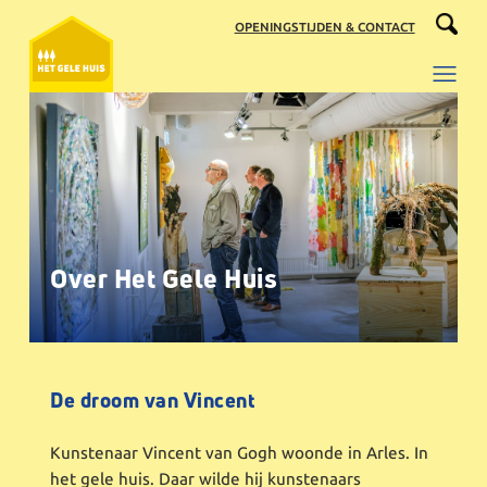
Ga
OPENINGSTIJDEN & CONTACT
naar
de
inhoud
Over Het Gele Huis
De droom van Vincent
Kunstenaar Vincent van Gogh woonde in Arles. In
het gele huis. Daar wilde hij kunstenaars