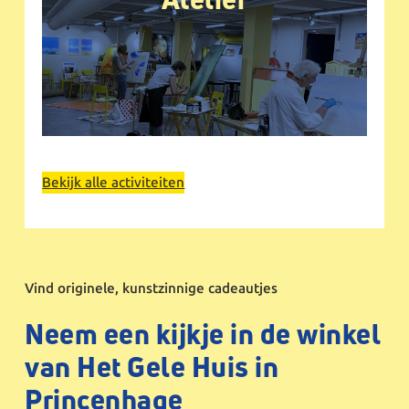
Bekijk alle activiteiten
Vind originele, kunstzinnige cadeautjes
Neem een kijkje in de winkel
van Het Gele Huis in
Princenhage