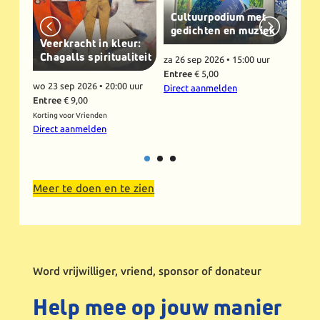
Een
van
Cultuurpodium met
gedichten en muziek
Veerkracht in kleur:
vr 18 
Chagalls spiritualiteit
Entre
za 26 sep 2026 •
15:00 uur
Entree
€ 5,00
Korting
wo 23 sep 2026 •
20:00 uur
Direc
Direct aanmelden
Entree
€ 9,00
Korting voor Vrienden
Direct aanmelden
Meer te doen en te zien
Word vrijwilliger, vriend, sponsor of donateur
Help mee op jouw manier