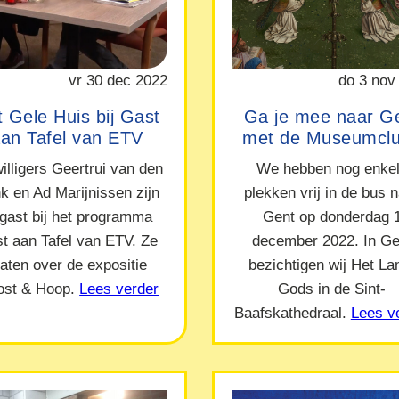
vr 30 dec 2022
do 3 nov
 Gele Huis bij Gast
Ga je mee naar G
an Tafel van ETV
met de Museumcl
willigers Geertrui van den
We hebben nog enke
nk en Ad Marijnissen zijn
plekken vrij in de bus 
 gast bij het programma
Gent op donderdag 
t aan Tafel van ETV. Ze
december 2022. In Ge
raten over de expositie
bezichtigen wij Het L
ost & Hoop.
Lees verder
Gods in de Sint-
Baafskathedraal.
Lees v