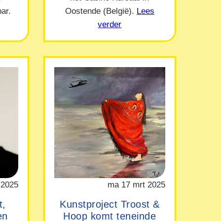
ar.
Oostende (België).
Lees
verder
 2025
ma 17 mrt 2025
t,
Kunstproject Troost &
en
Hoop komt teneinde