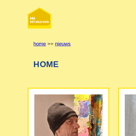
Ga
naar
de
inhoud
home
>>
nieuws
HOME