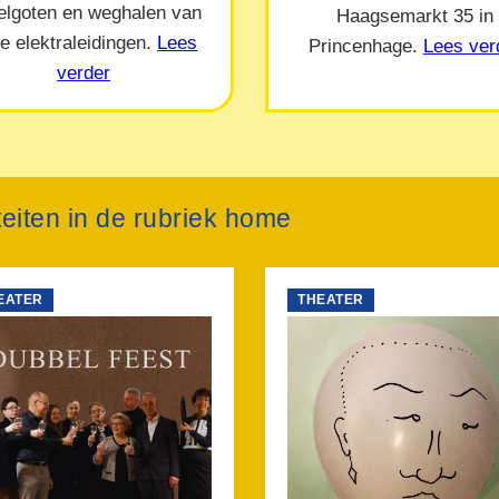
elgoten en weghalen van
Haagsemarkt 35 in
e elektraleidingen.
Lees
Princenhage.
Lees ver
verder
teiten in de rubriek home
EATER
THEATER