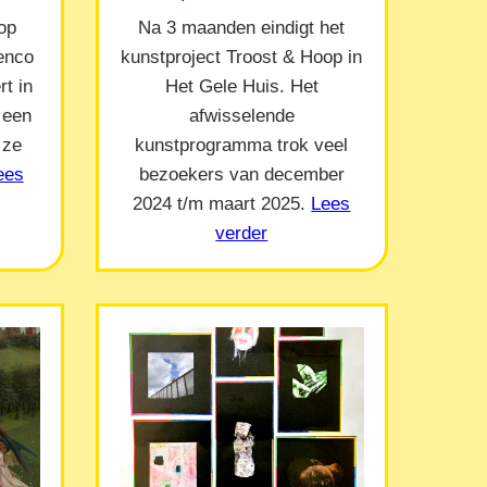
op
Na 3 maanden eindigt het
Menco
kunstproject Troost & Hoop in
t in
Het Gele Huis. Het
 een
afwisselende
 ze
kunstprogramma trok veel
ees
bezoekers van december
2024 t/m maart 2025.
Lees
verder