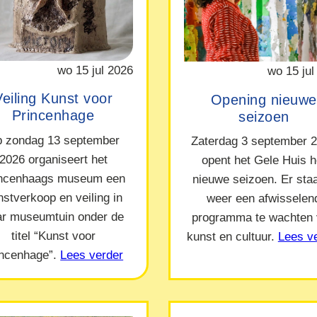
wo 15 jul 2026
wo 15 jul
Veiling Kunst voor
Opening nieuwe
Princenhage
seizoen
 zondag 13 september
Zaterdag 3 september 
2026 organiseert het
opent het Gele Huis h
incenhaags museum een
nieuwe seizoen. Er staa
nstverkoop en veiling in
weer een afwisselen
ar museumtuin onder de
programma te wachten
titel “Kunst voor
kunst en cultuur.
Lees v
incenhage”.
Lees verder