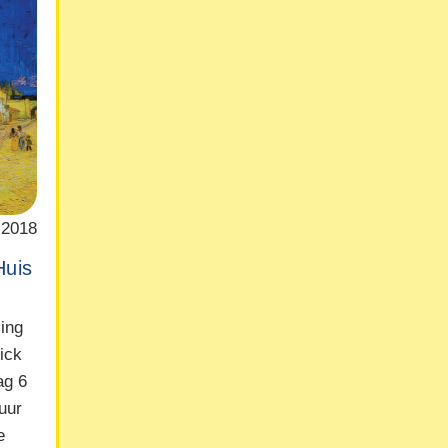
 2018
Huis
ling
ick
ag 6
uur
e