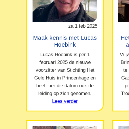
za 1 feb 2025
Maak kennis met Lucas
Het
Hoebink
a
Lucas Hoebink is per 1
Vrij
februari 2025 de nieuwe
Bri
voorzitter van Stichting Het
te
Gele Huis in Princenhage en
Gas
heeft per die datum ook de
p
leiding op zich genomen.
Tro
Lees verder