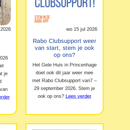
 2026
wo 15 jul 2026
Rabo Clubsupport weer
van start, stem je ook
op ons?
2026
Het Gele Huis in Princenhage
et
doet ook dit jaar weer mee
t je
met Rabo Clubsupport van7 –
d
29 september 2026. Stem je
 van
ook op ons?
Lees verder
erder