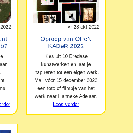
 2022
vr 28 okt 2022
ent
Oproep van OPeN
ub?
KADeR 2022
le
Kies uit 10 Bredase
naar
kunstwerken en laat je
1
inspireren tot een eigen werk.
nt
Mail vóór 15 december 2022
ams
een foto of filmpje van het
werk naar Hanneke Adelaar.
erder
Lees verder