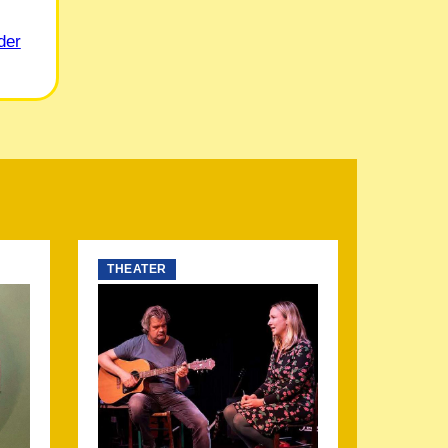
der
THEATER