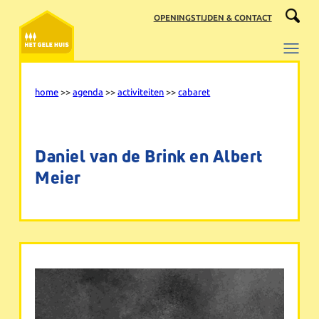
Ga
OPENINGSTIJDEN & CONTACT
naar
de
inhoud
home
>>
agenda
>>
activiteiten
>>
cabaret
Daniel van de Brink en Albert
Meier