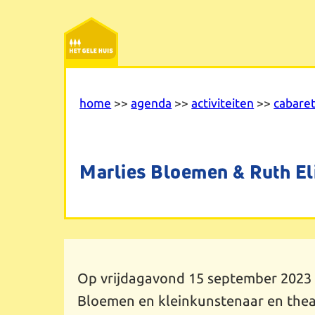
Ga
naar
de
inhoud
home
>>
agenda
>>
activiteiten
>>
cabare
Marlies Bloemen & Ruth El
Op vrijdagavond 15 september 2023
Bloemen en kleinkunstenaar en theat