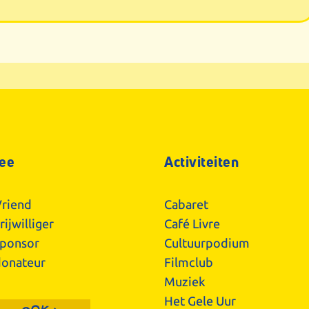
ee
Activiteiten
riend
Cabaret
ijwilliger
Café Livre
ponsor
Cultuurpodium
onateur
Filmclub
Muziek
Het Gele Uur