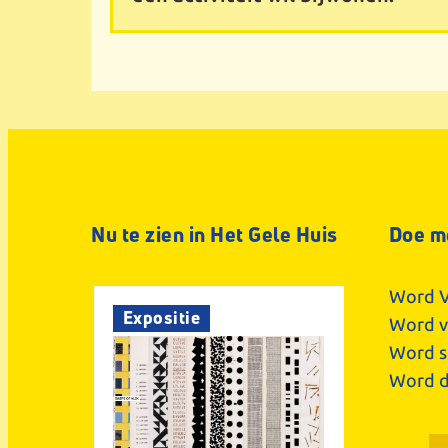
Nu te zien in Het Gele Huis
Doe m
Word V
Expositie
Word vr
Word s
Word d