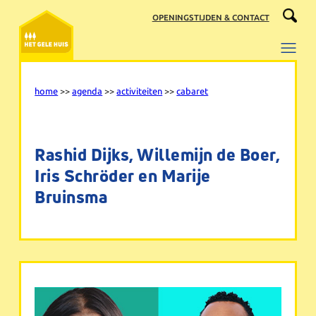
Ga
OPENINGSTIJDEN & CONTACT
naar
de
inhoud
home
>>
agenda
>>
activiteiten
>>
cabaret
Rashid Dijks, Willemijn de Boer,
Iris Schröder en Marije
Bruinsma