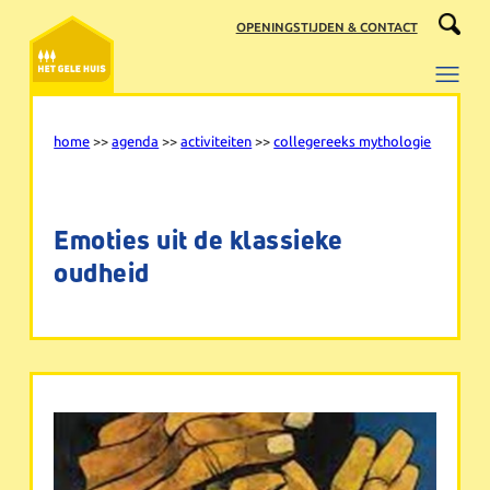
Ga
OPENINGSTIJDEN & CONTACT
naar
de
inhoud
home
>>
agenda
>>
activiteiten
>>
collegereeks mythologie
Emoties uit de klassieke
oudheid