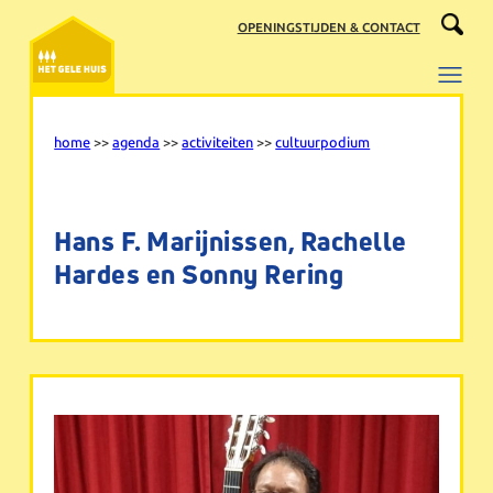
Ga
OPENINGSTIJDEN & CONTACT
naar
de
inhoud
home
>>
agenda
>>
activiteiten
>>
cultuurpodium
Hans F. Marijnissen, Rachelle
Hardes en Sonny Rering