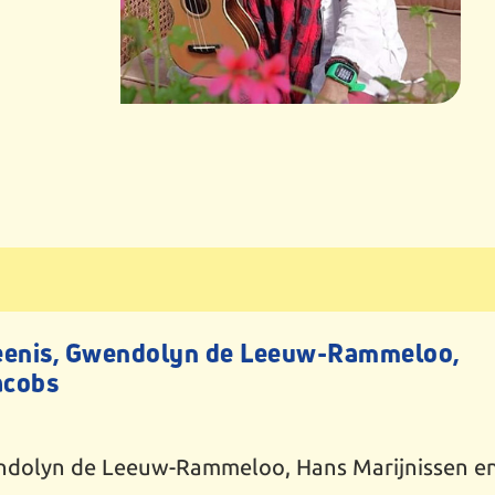
eenis, Gwendolyn de Leeuw-Rammeloo,
acobs
ndolyn de Leeuw-Rammeloo, Hans Marijnissen e