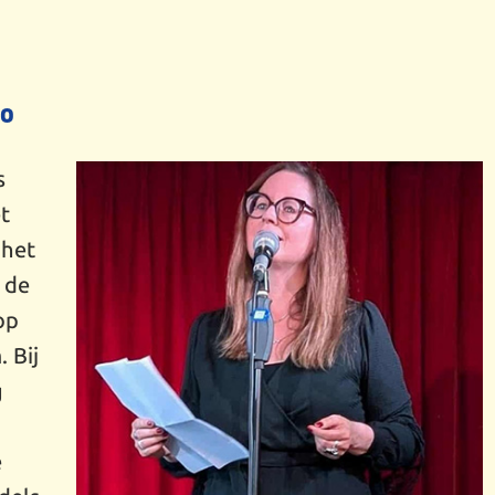
oo
s
t
 het
 de
op
 Bij
g
e