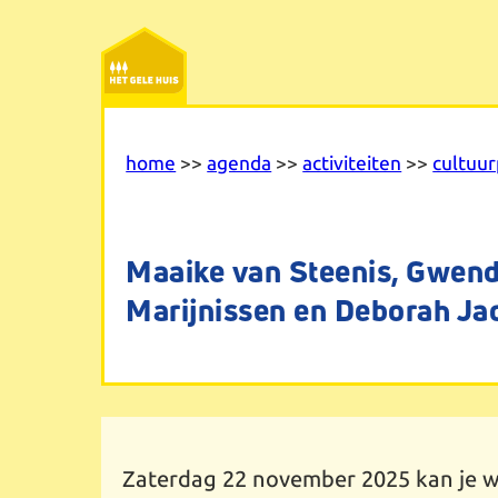
Ga
naar
de
inhoud
home
>>
agenda
>>
activiteiten
>>
cultuu
Maaike van Steenis, Gwen
Marijnissen en Deborah Ja
Zaterdag 22 november 2025 kan je 