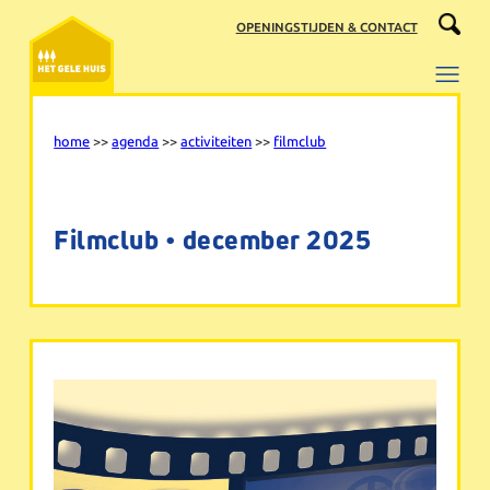
Ga
OPENINGSTIJDEN & CONTACT
naar
de
inhoud
home
>>
agenda
>>
activiteiten
>>
filmclub
Filmclub • december 2025