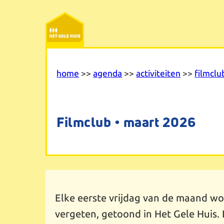
Ga
naar
de
inhoud
home
>>
agenda
>>
activiteiten
>>
filmclu
Filmclub • maart 2026
Elke eerste vrijdag van de maand wo
vergeten, getoond in Het Gele Huis. 