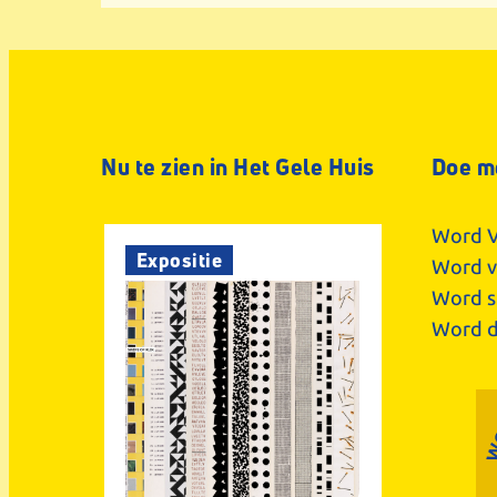
Nu te zien in Het Gele Huis
Doe m
Word V
Expositie
Word vr
Word s
Word d