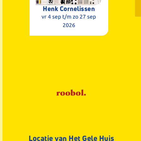
Henk Cornelissen
vr 4 sep
t/m zo 27 sep
2026
Locatie van Het Gele Huis