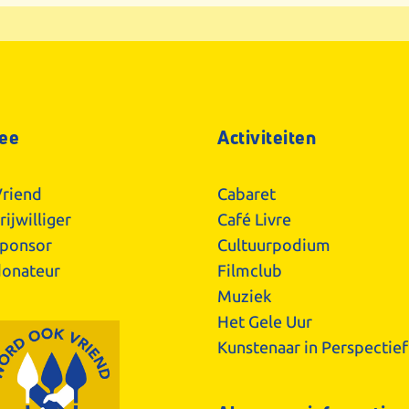
ee
Activiteiten
riend
Cabaret
ijwilliger
Café Livre
ponsor
Cultuurpodium
onateur
Filmclub
Muziek
Het Gele Uur
Kunstenaar in Perspectief