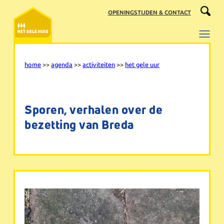
Ga
OPENINGSTIJDEN & CONTACT
naar
de
inhoud
home
>>
agenda
>>
activiteiten
>>
het gele uur
Sporen, verhalen over de
bezetting van Breda