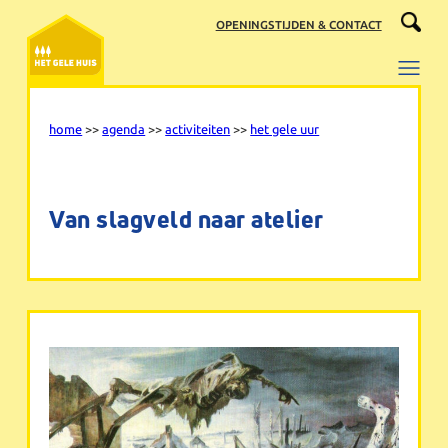
Ga
OPENINGSTIJDEN & CONTACT
naar
de
inhoud
home
>>
agenda
>>
activiteiten
>>
het gele uur
Van slagveld naar atelier