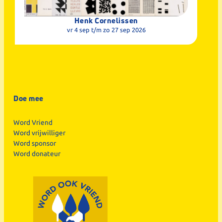
Henk Cornelissen
vr 4 sep
t/m zo 27 sep 2026
Doe mee
Word Vriend
Word vrijwilliger
Word sponsor
Word donateur