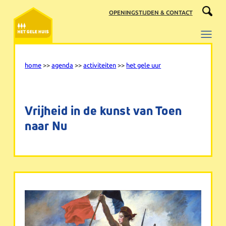
Ga
OPENINGSTIJDEN & CONTACT
naar
de
inhoud
home
>>
agenda
>>
activiteiten
>>
het gele uur
Vrijheid in de kunst van Toen
naar Nu