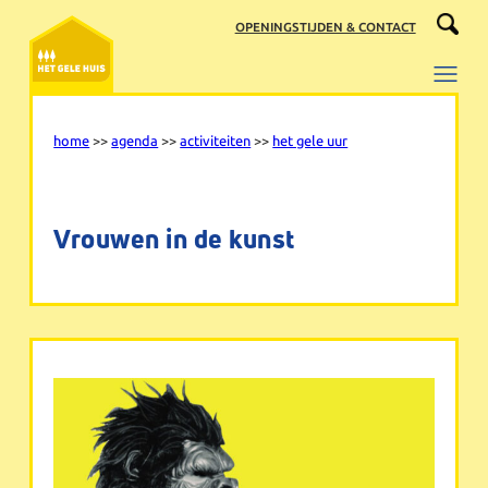
Ga
OPENINGSTIJDEN & CONTACT
naar
de
inhoud
home
>>
agenda
>>
activiteiten
>>
het gele uur
Vrouwen in de kunst