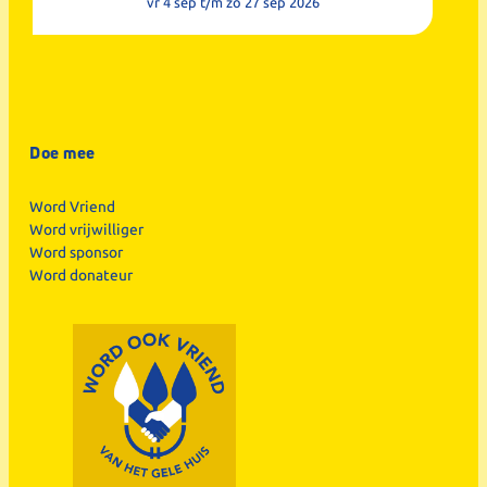
vr 4 sep
t/m zo 27 sep 2026
Doe mee
Word Vriend
Word vrijwilliger
Word sponsor
Word donateur