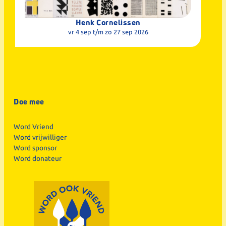
Henk Cornelissen
vr 4 sep
t/m zo 27 sep 2026
Doe mee
Word Vriend
Word vrijwilliger
Word sponsor
Word donateur