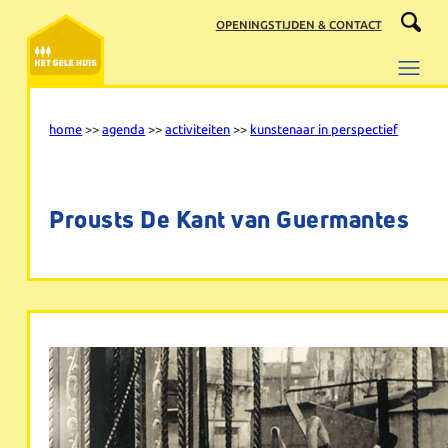
Ga
OPENINGSTIJDEN & CONTACT
naar
de
inhoud
home
>>
agenda
>>
activiteiten
>>
kunstenaar in perspectief
Prousts De Kant van Guermantes