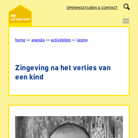
Ga
OPENINGSTIJDEN & CONTACT
naar
de
inhoud
home
>>
agenda
>>
activiteiten
>>
lezing
Zingeving na het verlies van
een kind