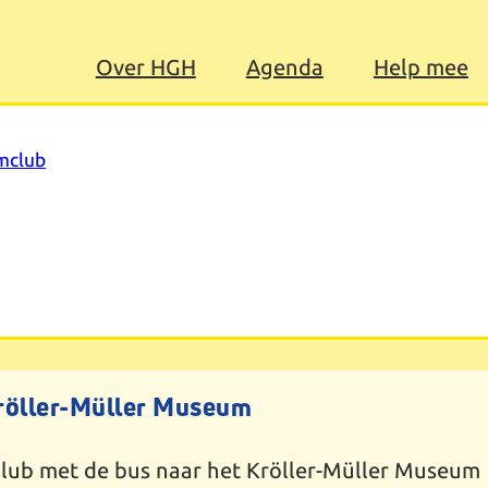
Over HGH
Agenda
Help mee
mclub
röller-Müller Museum
club met de bus naar het Kröller-Müller Museum