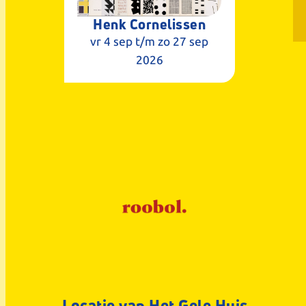
Henk Cornelissen
vr 4 sep
t/m zo 27 sep
2026
Locatie van Het Gele Huis