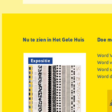
Nu te zien in Het Gele Huis
Doe m
Word V
Expositie
Word vr
Word s
Word d