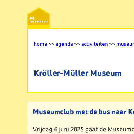
Ga
naar
de
inhoud
home
>>
agenda
>>
activiteiten
>>
museu
Kröller-Müller Museum
Museumclub met de bus naar K
Vrijdag 6 juni 2025 gaat de Museum