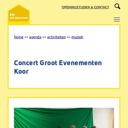
Ga
OPENINGSTIJDEN & CONTACT
naar
de
inhoud
home
>>
agenda
>>
activiteiten
>>
muziek
Concert Groot Evenementen
Koor