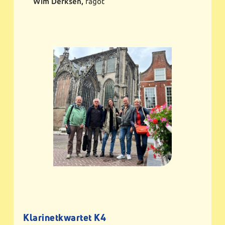
Wim Derksen,
fagot
Klarinetkwartet K4