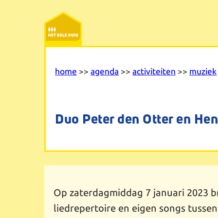
Ga
naar
de
inhoud
home
>>
agenda
>>
activiteiten
>>
muziek
Duo Peter den Otter en H
Op zaterdagmiddag 7 januari 2023 b
liedrepertoire en eigen songs tussen