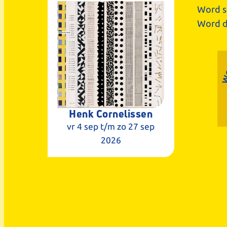
Word s
Word d
Henk Cornelissen
vr 4 sep
t/m zo 27 sep
2026