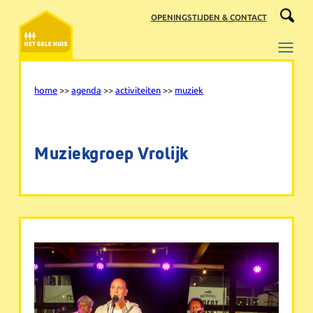
Ga
OPENINGSTIJDEN & CONTACT
naar
de
inhoud
home
>>
agenda
>>
activiteiten
>>
muziek
Muziekgroep Vrolijk