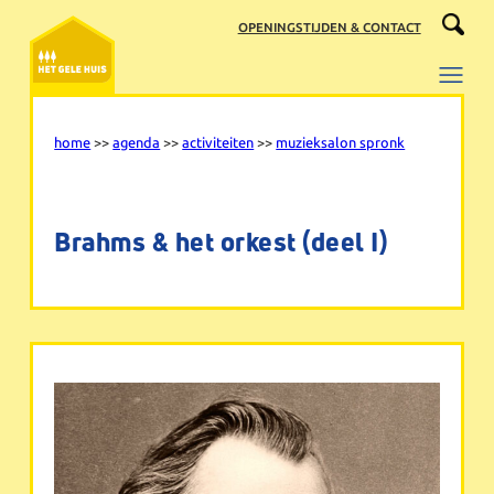
Ga
OPENINGSTIJDEN & CONTACT
naar
de
inhoud
home
>>
agenda
>>
activiteiten
>>
muzieksalon spronk
Brahms & het orkest (deel I)