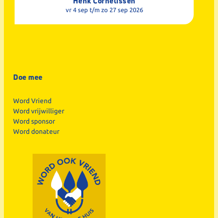
Henk Cornelissen
vr 4 sep
t/m zo 27 sep 2026
Doe mee
Word Vriend
Word vrijwilliger
Word sponsor
Word donateur