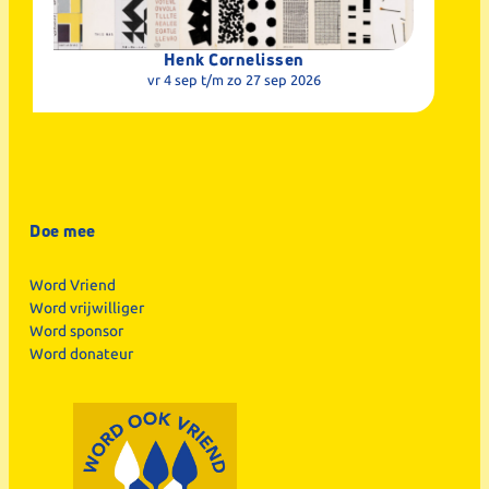
Henk Cornelissen
vr 4 sep
t/m zo 27 sep 2026
Doe mee
Word Vriend
Word vrijwilliger
Word sponsor
Word donateur