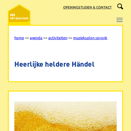
Ga
OPENINGSTIJDEN & CONTACT
naar
de
inhoud
home
>>
agenda
>>
activiteiten
>>
muzieksalon spronk
Heerlijke heldere Händel