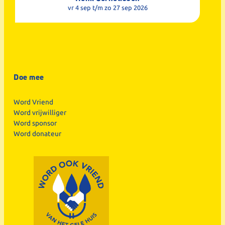
vr 4 sep
t/m zo 27 sep 2026
Doe mee
Word Vriend
Word vrijwilliger
Word sponsor
Word donateur