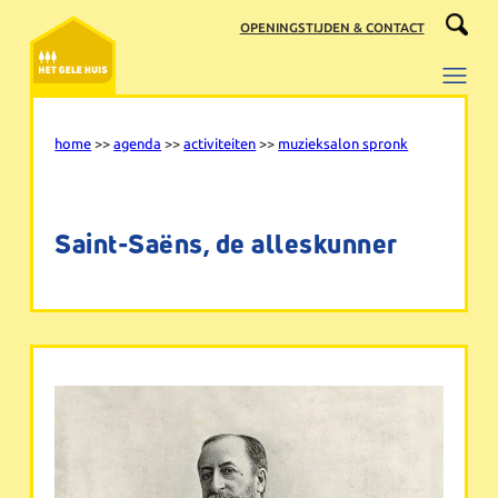
Ga
OPENINGSTIJDEN & CONTACT
naar
de
inhoud
home
>>
agenda
>>
activiteiten
>>
muzieksalon spronk
Saint-Saëns, de alleskunner