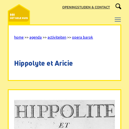
Ga
OPENINGSTIJDEN & CONTACT
naar
de
inhoud
home
>>
agenda
>>
activiteiten
>>
opera barok
Hippolyte et Aricie