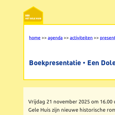
Ga
naar
de
inhoud
home
>>
agenda
>>
activiteiten
>>
present
Boekpresentatie • Een Dole
Vrijdag 21 november 2025 om 16.00 u
Gele Huis zijn nieuwe historische r