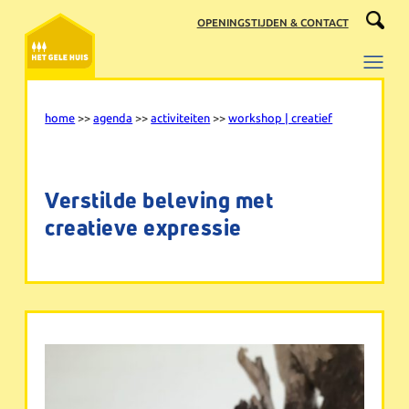
Ga
OPENINGSTIJDEN & CONTACT
naar
de
inhoud
home
>>
agenda
>>
activiteiten
>>
workshop | creatief
Verstilde beleving met
creatieve expressie