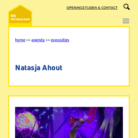
Ga
OPENINGSTIJDEN & CONTACT
naar
de
inhoud
home
>>
agenda
>>
exposities
Natasja Ahout