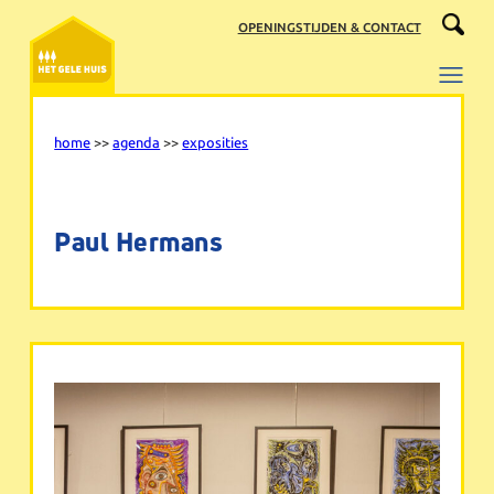
Ga
OPENINGSTIJDEN & CONTACT
naar
de
inhoud
home
>>
agenda
>>
exposities
Paul Hermans