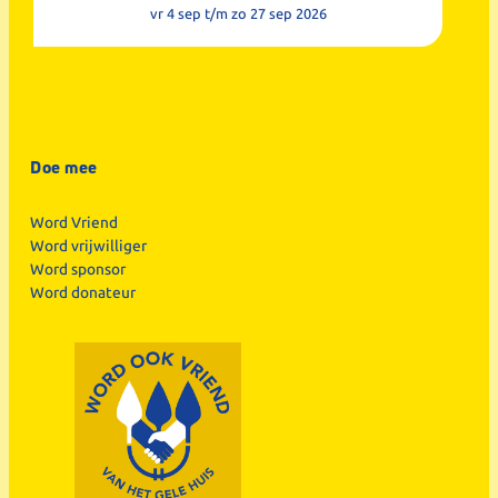
vr 4 sep
t/m zo 27 sep 2026
Doe mee
Word Vriend
Word vrijwilliger
Word sponsor
Word donateur