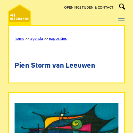
Ga
OPENINGSTIJDEN & CONTACT
naar
de
inhoud
home
>>
agenda
>>
exposities
Pien Storm van Leeuwen