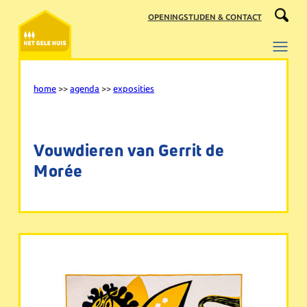
Ga
OPENINGSTIJDEN & CONTACT
naar
de
inhoud
home
>>
agenda
>>
exposities
Vouwdieren van Gerrit de
Morée