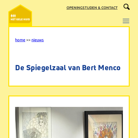
Ga
OPENINGSTIJDEN & CONTACT
naar
de
inhoud
home
>>
nieuws
De Spiegelzaal van Bert Menco