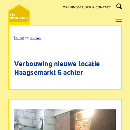
Ga
OPENINGSTIJDEN & CONTACT
naar
de
inhoud
home
>>
nieuws
Verbouwing nieuwe locatie
Haagsemarkt 6 achter