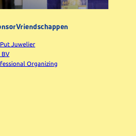
onsorVriendschappen
 Put Juwelier
e BV
fessional Organizing