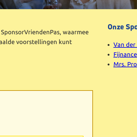
Onze Sp
en SponsorVriendenPas, waarmee
paalde voorstellingen kunt
Van der
Fijnanc
Mrs. Pro