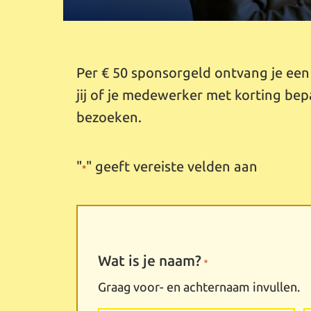
Per € 50 sponsorgeld ontvang je e
jij of je medewerker met korting be
bezoeken.
"
" geeft vereiste velden aan
*
Wat is je naam?
*
Graag voor- en achternaam invullen.