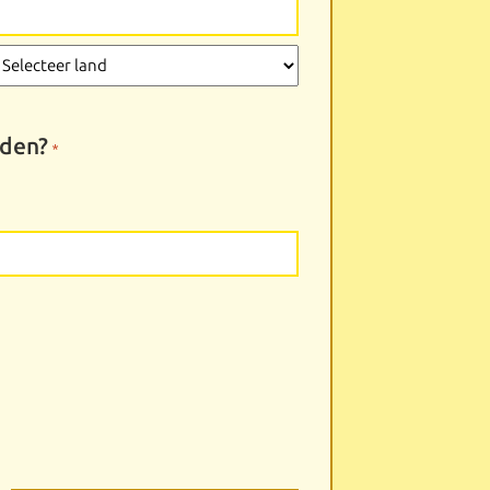
electeer
lden?
*
and