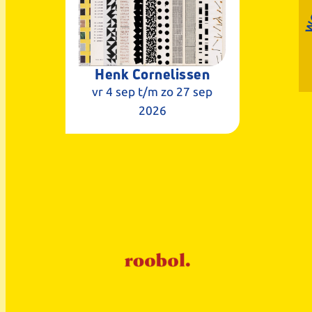
Henk Cornelissen
vr 4 sep
t/m zo 27 sep
2026