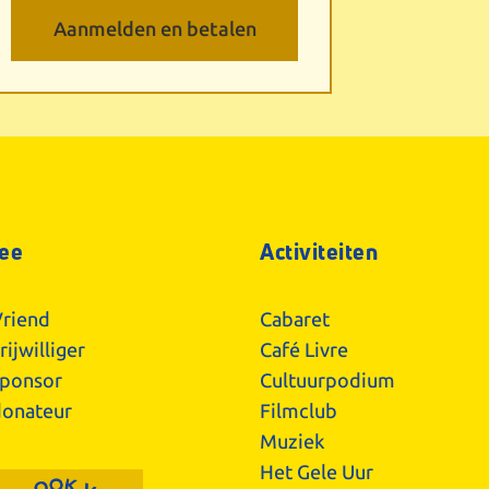
ee
Activiteiten
riend
Cabaret
ijwilliger
Café Livre
ponsor
Cultuurpodium
onateur
Filmclub
Muziek
Het Gele Uur