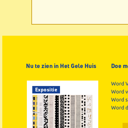
Nu te zien in Het Gele Huis
Doe m
Word V
Expositie
Word vr
Word s
Word d