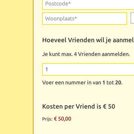
Straatnaam
&
huisnummer*
Postcode*
S
Woonplaats*
Hoeveel Vrienden wil je aanme
l
Je kunt max. 4 Vrienden aanmelden.
Voer een nummer in van
1
tot
20
.
Kosten per Vriend is € 50
€ 50,00
Prijs: