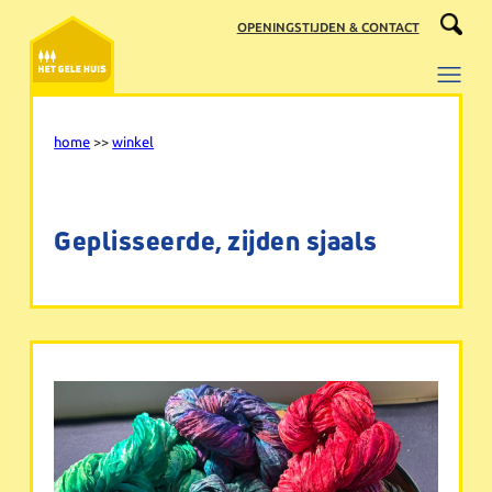
Ga
OPENINGSTIJDEN & CONTACT
naar
de
inhoud
home
>>
winkel
Geplisseerde, zijden sjaals