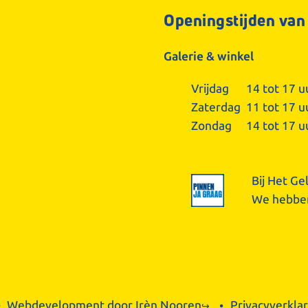
Openingstijden van
Galerie & winkel
Vrijdag
14 tot 17 u
Zaterdag
11 tot 17 u
Zondag
14 tot 17 u
Bij Het Ge
We hebben
Webdevelopment door
Irèn Nooren
Privacyverklar