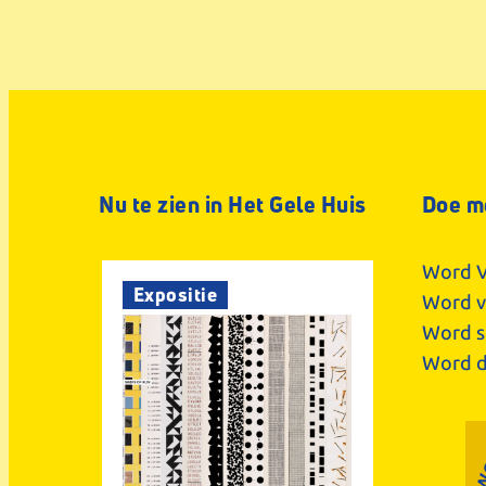
Nu te zien in Het Gele Huis
Doe m
Word V
Expositie
Word vr
Word s
Word d