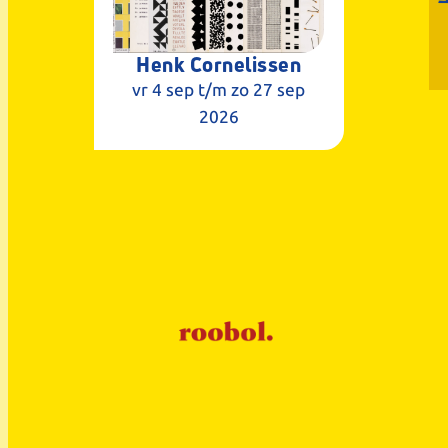
Henk Cornelissen
vr 4 sep
t/m zo 27 sep
2026