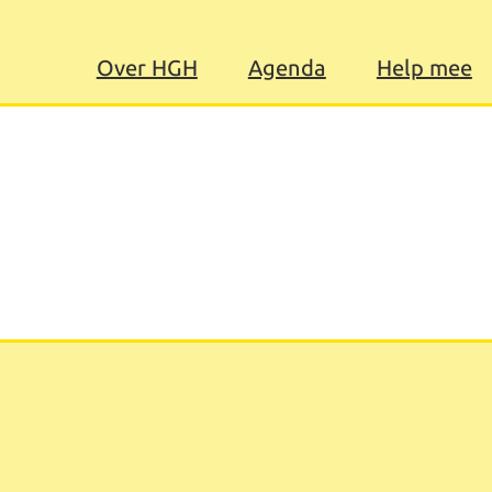
Over HGH
Agenda
Help mee