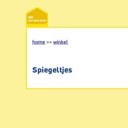
Ga
naar
de
inhoud
home
>>
winkel
Spiegeltjes