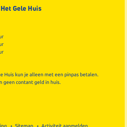
 Het Gele Huis
ur
ur
ur
le Huis kun je alleen met een pinpas betalen.
 geen contant geld in huis.
ing
Sitemap
Activiteit aanmelden