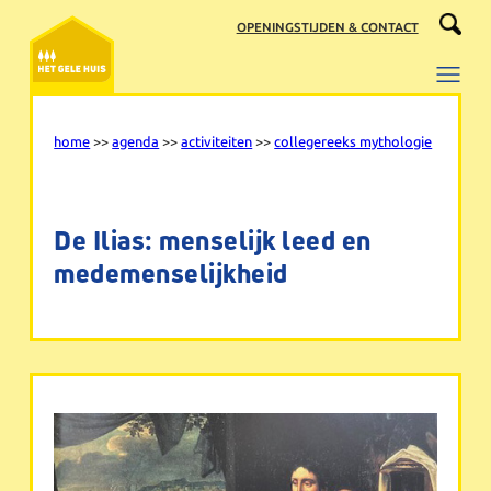
Ga
OPENINGSTIJDEN & CONTACT
naar
de
inhoud
home
>>
agenda
>>
activiteiten
>>
collegereeks mythologie
De Ilias: menselijk leed en
medemenselijkheid