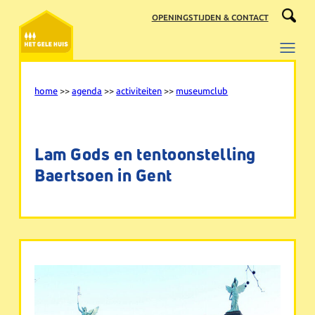
Ga
OPENINGSTIJDEN & CONTACT
naar
de
inhoud
home
>>
agenda
>>
activiteiten
>>
museumclub
Lam Gods en tentoonstelling
Baertsoen in Gent