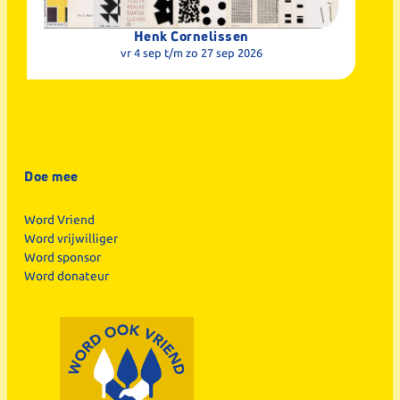
Henk Cornelissen
vr 4 sep
t/m zo 27 sep 2026
Doe mee
Word Vriend
Word vrijwilliger
Word sponsor
Word donateur