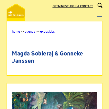
Ga
OPENINGSTIJDEN & CONTACT
naar
de
inhoud
home
>>
agenda
>>
exposities
Magda Sobieraj & Gonneke
Janssen