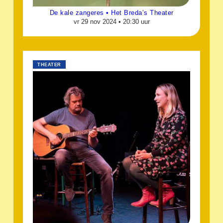
De kale zangeres • Het Breda’s Theater
vr 29 nov 2024 •
20:30 uur
THEATER