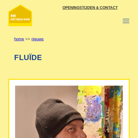
Ga
OPENINGSTIJDEN & CONTACT
naar
de
inhoud
home
>>
nieuws
FLUÏDE