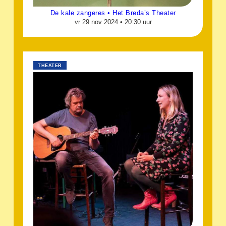
De kale zangeres • Het Breda’s Theater
vr 29 nov 2024 •
20:30 uur
THEATER