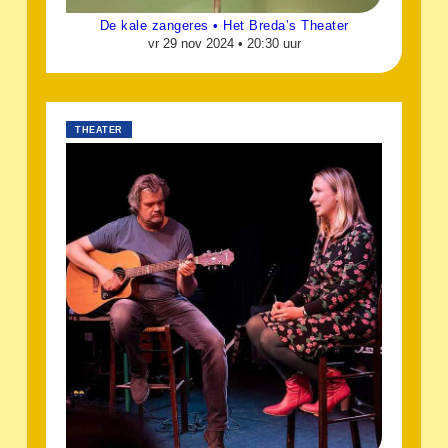
De kale zangeres • Het Breda’s Theater
vr 29 nov 2024 •
20:30 uur
THEATER