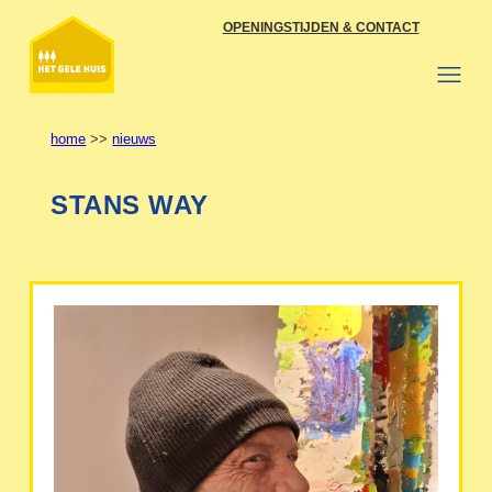
Ga
OPENINGSTIJDEN & CONTACT
naar
de
inhoud
home
>>
nieuws
STANS WAY