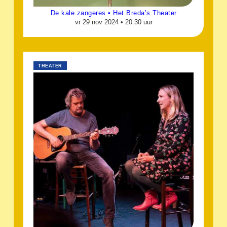
De kale zangeres • Het Breda’s Theater
vr 29 nov 2024 •
20:30 uur
THEATER