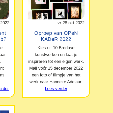
 2022
vr 28 okt 2022
ent
Oproep van OPeN
ub?
KADeR 2022
le
Kies uit 10 Bredase
naar
kunstwerken en laat je
1
inspireren tot een eigen werk.
nt
Mail vóór 15 december 2022
ams
een foto of filmpje van het
werk naar Hanneke Adelaar.
erder
Lees verder