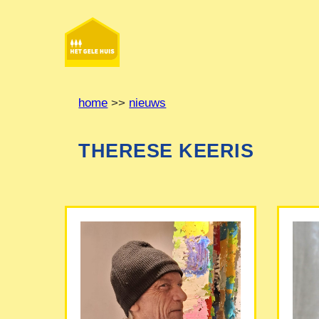
Ga
naar
de
inhoud
home
>>
nieuws
THERESE KEERIS