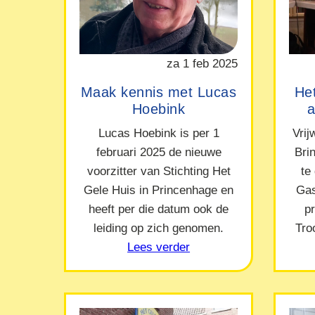
za 1 feb 2025
Maak kennis met Lucas
Het
Hoebink
a
Lucas Hoebink is per 1
Vrij
februari 2025 de nieuwe
Bri
voorzitter van Stichting Het
te
Gele Huis in Princenhage en
Gas
heeft per die datum ook de
p
leiding op zich genomen.
Tro
Lees verder