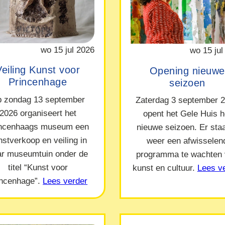
wo 15 jul 2026
wo 15 jul
Veiling Kunst voor
Opening nieuwe
Princenhage
seizoen
 zondag 13 september
Zaterdag 3 september 
2026 organiseert het
opent het Gele Huis h
incenhaags museum een
nieuwe seizoen. Er staa
nstverkoop en veiling in
weer een afwisselen
ar museumtuin onder de
programma te wachten
titel “Kunst voor
kunst en cultuur.
Lees v
incenhage”.
Lees verder