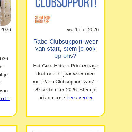
 2026
wo 15 jul 2026
Rabo Clubsupport weer
van start, stem je ook
op ons?
2026
Het Gele Huis in Princenhage
et
doet ook dit jaar weer mee
t je
met Rabo Clubsupport van7 –
d
29 september 2026. Stem je
 van
ook op ons?
Lees verder
erder