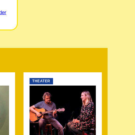
der
THEATER