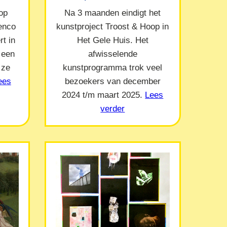
op
Na 3 maanden eindigt het
Menco
kunstproject Troost & Hoop in
t in
Het Gele Huis. Het
 een
afwisselende
 ze
kunstprogramma trok veel
ees
bezoekers van december
2024 t/m maart 2025.
Lees
verder