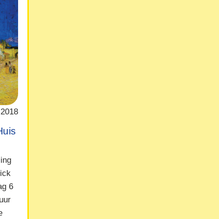
 2018
Huis
ling
ick
ag 6
uur
e