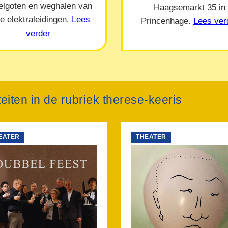
elgoten en weghalen van
Haagsemarkt 35 in
e elektraleidingen.
Lees
Princenhage.
Lees ver
verder
teiten in de rubriek therese-keeris
EATER
THEATER