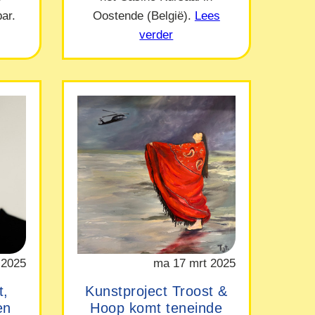
ar.
Oostende (België).
Lees
verder
 2025
ma 17 mrt 2025
t,
Kunstproject Troost &
en
Hoop komt teneinde