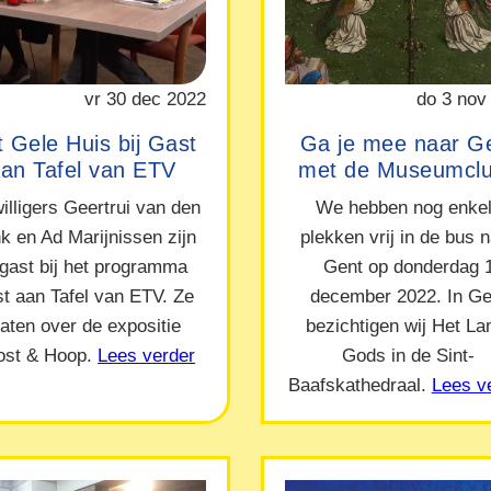
vr 30 dec 2022
do 3 nov
 Gele Huis bij Gast
Ga je mee naar G
an Tafel van ETV
met de Museumcl
willigers Geertrui van den
We hebben nog enke
nk en Ad Marijnissen zijn
plekken vrij in de bus 
 gast bij het programma
Gent op donderdag 
t aan Tafel van ETV. Ze
december 2022. In Ge
raten over de expositie
bezichtigen wij Het L
ost & Hoop.
Lees verder
Gods in de Sint-
Baafskathedraal.
Lees v