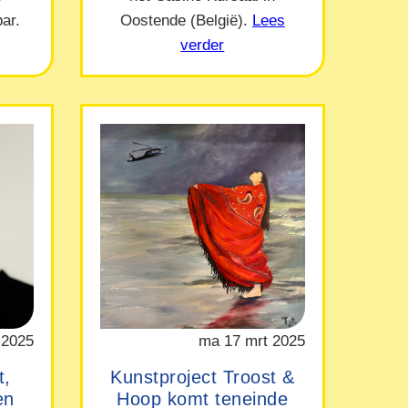
ar.
Oostende (België).
Lees
verder
 2025
ma 17 mrt 2025
t,
Kunstproject Troost &
en
Hoop komt teneinde