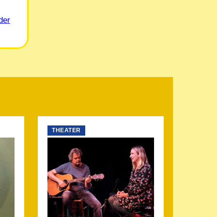
der
THEATER