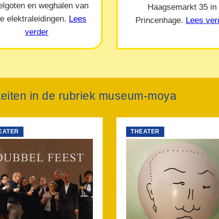
elgoten en weghalen van
Haagsemarkt 35 in
e elektraleidingen.
Lees
Princenhage.
Lees ver
verder
viteiten in de rubriek museum-moya
EATER
THEATER