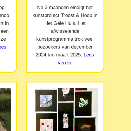
op
Na 3 maanden eindigt het
Menco
kunstproject Troost & Hoop in
t in
Het Gele Huis. Het
 een
afwisselende
 ze
kunstprogramma trok veel
ees
bezoekers van december
2024 t/m maart 2025.
Lees
verder