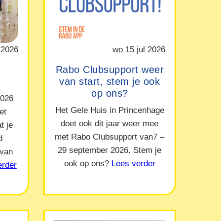
 2026
wo 15 jul 2026
Rabo Clubsupport weer
van start, stem je ook
op ons?
2026
Het Gele Huis in Princenhage
et
doet ook dit jaar weer mee
t je
met Rabo Clubsupport van7 –
d
29 september 2026. Stem je
 van
ook op ons?
Lees verder
erder