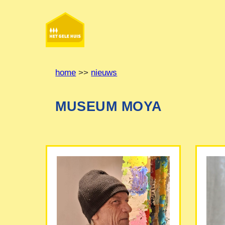
Ga
naar
de
inhoud
home
>>
nieuws
MUSEUM MOYA