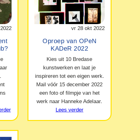
 2022
vr 28 okt 2022
ent
Oproep van OPeN
ub?
KADeR 2022
le
Kies uit 10 Bredase
naar
kunstwerken en laat je
1
inspireren tot een eigen werk.
nt
Mail vóór 15 december 2022
ams
een foto of filmpje van het
werk naar Hanneke Adelaar.
erder
Lees verder