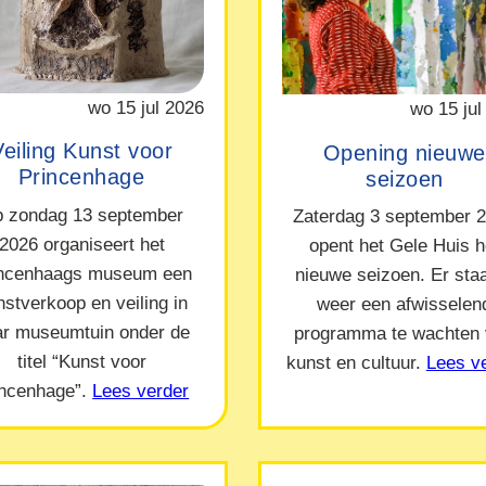
wo 15 jul 2026
wo 15 jul
Veiling Kunst voor
Opening nieuwe
Princenhage
seizoen
 zondag 13 september
Zaterdag 3 september 
2026 organiseert het
opent het Gele Huis h
incenhaags museum een
nieuwe seizoen. Er staa
nstverkoop en veiling in
weer een afwisselen
ar museumtuin onder de
programma te wachten
titel “Kunst voor
kunst en cultuur.
Lees v
incenhage”.
Lees verder