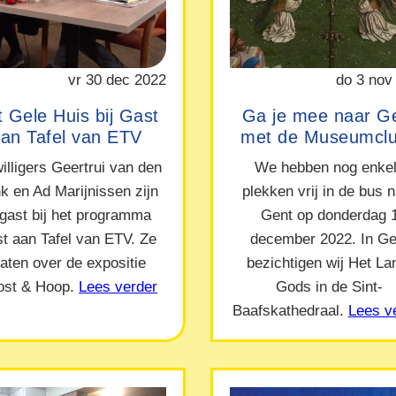
vr 30 dec 2022
do 3 nov
 Gele Huis bij Gast
Ga je mee naar G
an Tafel van ETV
met de Museumcl
willigers Geertrui van den
We hebben nog enke
nk en Ad Marijnissen zijn
plekken vrij in de bus 
 gast bij het programma
Gent op donderdag 
t aan Tafel van ETV. Ze
december 2022. In Ge
raten over de expositie
bezichtigen wij Het L
ost & Hoop.
Lees verder
Gods in de Sint-
Baafskathedraal.
Lees v