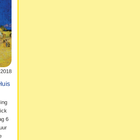
 2018
Huis
ling
ick
ag 6
uur
e