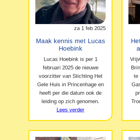
za 1 feb 2025
Maak kennis met Lucas
Het
Hoebink
a
Lucas Hoebink is per 1
Vrij
februari 2025 de nieuwe
Bri
voorzitter van Stichting Het
te
Gele Huis in Princenhage en
Gas
heeft per die datum ook de
p
leiding op zich genomen.
Tro
Lees verder