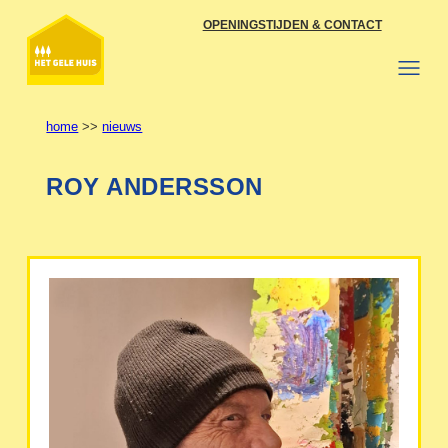
Ga
OPENINGSTIJDEN & CONTACT
naar
de
inhoud
home
>>
nieuws
ROY ANDERSSON