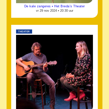
De kale zangeres • Het Breda’s Theater
vr 29 nov 2024 •
20:30 uur
THEATER