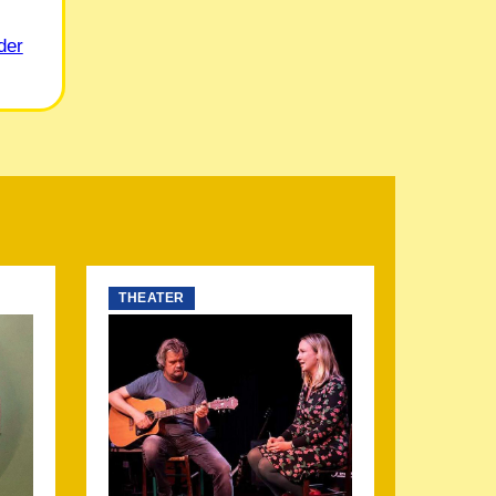
der
THEATER