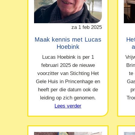
za 1 feb 2025
Maak kennis met Lucas
Het
Hoebink
a
Lucas Hoebink is per 1
Vrij
februari 2025 de nieuwe
Bri
voorzitter van Stichting Het
te
Gele Huis in Princenhage en
Gas
heeft per die datum ook de
p
leiding op zich genomen.
Tro
Lees verder