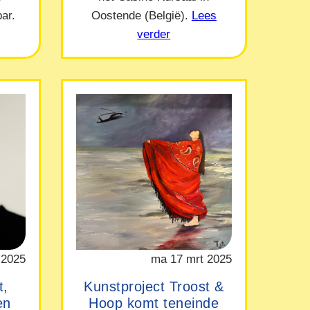
ar.
Oostende (België).
Lees
verder
 2025
ma 17 mrt 2025
t,
Kunstproject Troost &
en
Hoop komt teneinde