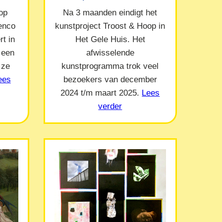
op
Na 3 maanden eindigt het
Menco
kunstproject Troost & Hoop in
t in
Het Gele Huis. Het
 een
afwisselende
 ze
kunstprogramma trok veel
ees
bezoekers van december
2024 t/m maart 2025.
Lees
verder