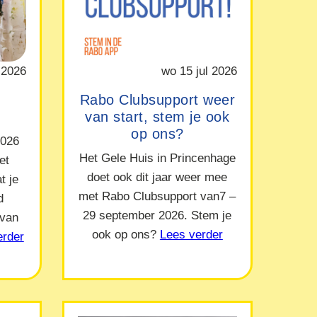
 2026
wo 15 jul 2026
Rabo Clubsupport weer
van start, stem je ook
op ons?
2026
Het Gele Huis in Princenhage
et
doet ook dit jaar weer mee
t je
met Rabo Clubsupport van7 –
d
29 september 2026. Stem je
 van
ook op ons?
Lees verder
erder