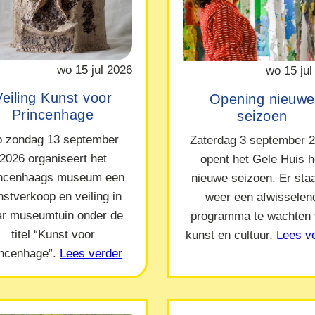
wo 15 jul 2026
wo 15 jul
Veiling Kunst voor
Opening nieuwe
Princenhage
seizoen
 zondag 13 september
Zaterdag 3 september 
2026 organiseert het
opent het Gele Huis h
incenhaags museum een
nieuwe seizoen. Er staa
nstverkoop en veiling in
weer een afwisselen
ar museumtuin onder de
programma te wachten
titel “Kunst voor
kunst en cultuur.
Lees v
incenhage”.
Lees verder