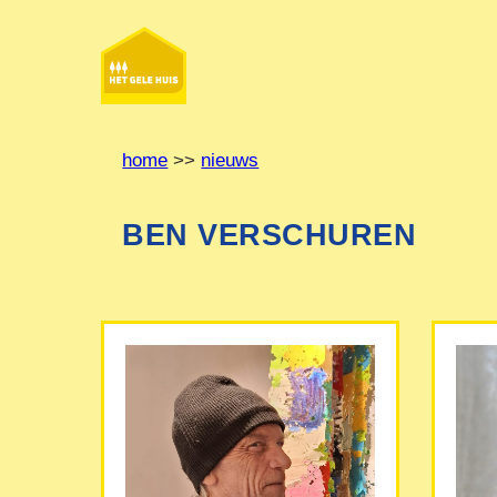
Ga
naar
de
inhoud
home
>>
nieuws
BEN VERSCHUREN