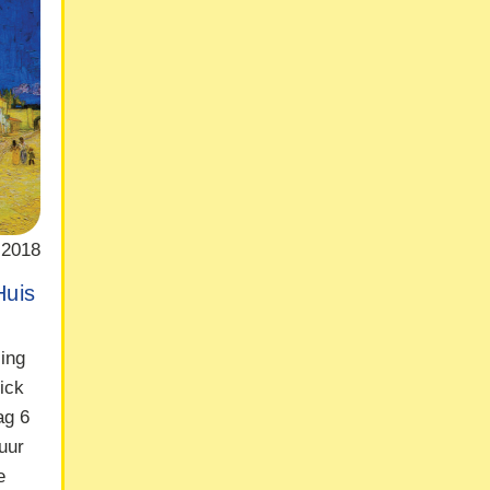
 2018
Huis
ling
ick
ag 6
uur
e