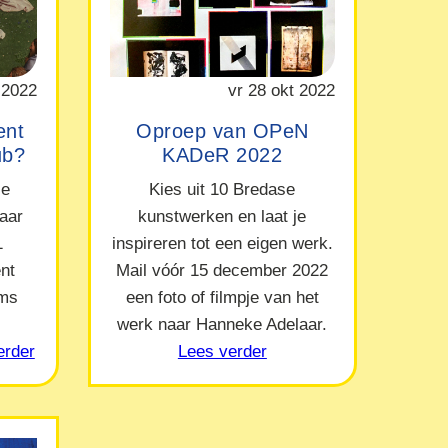
 2022
vr 28 okt 2022
ent
Oproep van OPeN
ub?
KADeR 2022
le
Kies uit 10 Bredase
naar
kunstwerken en laat je
1
inspireren tot een eigen werk.
nt
Mail vóór 15 december 2022
ams
een foto of filmpje van het
werk naar Hanneke Adelaar.
erder
Lees verder