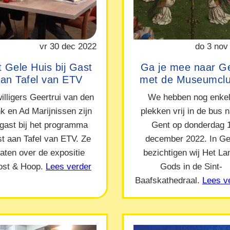
vr 30 dec 2022
do 3 nov
 Gele Huis bij Gast
Ga je mee naar G
an Tafel van ETV
met de Museumcl
willigers Geertrui van den
We hebben nog enke
nk en Ad Marijnissen zijn
plekken vrij in de bus 
 gast bij het programma
Gent op donderdag 
t aan Tafel van ETV. Ze
december 2022. In Ge
raten over de expositie
bezichtigen wij Het L
ost & Hoop.
Lees verder
Gods in de Sint-
Baafskathedraal.
Lees v