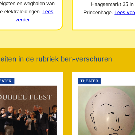
elgoten en weghalen van
Haagsemarkt 35 in
e elektraleidingen.
Lees
Princenhage.
Lees ver
verder
iteiten in de rubriek ben-verschuren
EATER
THEATER